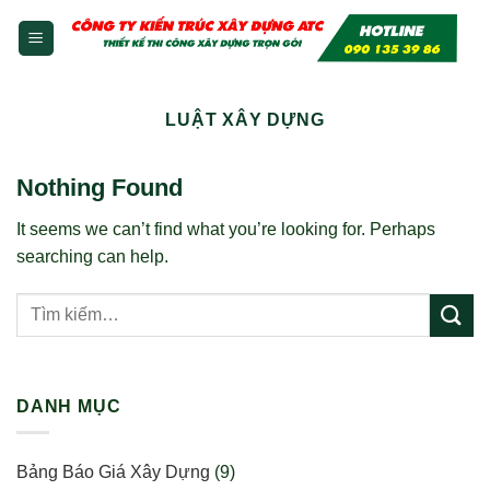
Skip
to
content
LUẬT XÂY DỰNG
Nothing Found
It seems we can’t find what you’re looking for. Perhaps
searching can help.
DANH MỤC
Bảng Báo Giá Xây Dựng
(9)