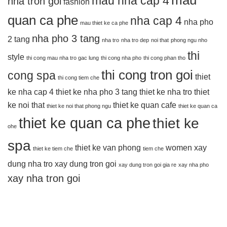
mau nha cap 4
nha tron goi
fashion
quan ca phe
nha cap 4
nha pho
mau thiet ke ca phe
nha pho 3 tang
2 tang
nha tro
nha tro dep
noi that
phong ngu nho
thi
style
thi cong mau nha tro gac lung
thi cong nha pho
thi cong phan tho
thi cong tron goi
cong spa
thiet
thi cong tiem che
ke nha cap 4
thiet ke nha pho 3 tang
thiet ke nha tro
thiet
ke noi that
thiet ke quan cafe
thiet ke noi that phong ngu
thiet ke quan ca
thiet ke quan ca phe
thiet ke
ohe
spa
thiet ke van phong
women
xay
thiet ke tiem che
tiem che
dung nha tro
xay dung tron goi
xay dung tron goi gia re
xay nha pho
xay nha tron goi