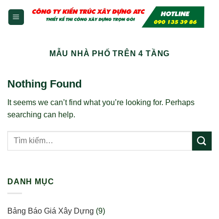
Skip
to
content
MẪU NHÀ PHỐ TRÊN 4 TẦNG
Nothing Found
It seems we can’t find what you’re looking for. Perhaps
searching can help.
DANH MỤC
Bảng Báo Giá Xây Dựng
(9)