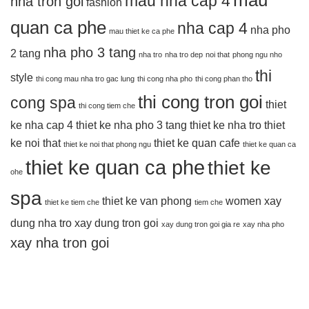
mau nha cap 4
nha tron goi
fashion
quan ca phe
nha cap 4
nha pho
mau thiet ke ca phe
nha pho 3 tang
2 tang
nha tro
nha tro dep
noi that
phong ngu nho
thi
style
thi cong mau nha tro gac lung
thi cong nha pho
thi cong phan tho
thi cong tron goi
cong spa
thiet
thi cong tiem che
ke nha cap 4
thiet ke nha pho 3 tang
thiet ke nha tro
thiet
ke noi that
thiet ke quan cafe
thiet ke noi that phong ngu
thiet ke quan ca
thiet ke quan ca phe
thiet ke
ohe
spa
thiet ke van phong
women
xay
thiet ke tiem che
tiem che
dung nha tro
xay dung tron goi
xay dung tron goi gia re
xay nha pho
xay nha tron goi