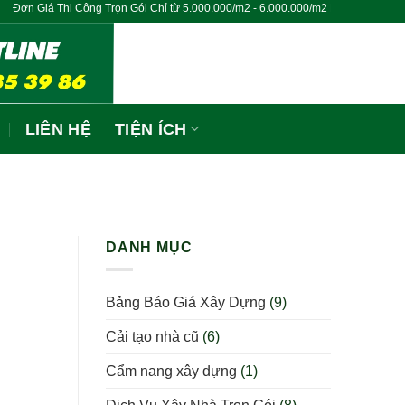
iá Thi Công Trọn Gói Chỉ từ 5.000.000/m2 - 6.000.000/m2 Hoàn Thiện Chìa Khóa
N
LIÊN HỆ
TIỆN ÍCH
DANH MỤC
Bảng Báo Giá Xây Dựng
(9)
Cải tạo nhà cũ
(6)
Cẩm nang xây dựng
(1)