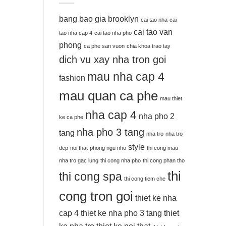
bang bao gia
brooklyn
cai tao nha
cai
cai tao van
tao nha cap 4
cai tao nha pho
phong
ca phe san vuon
chia khoa trao tay
dich vu xay nha tron goi
mau nha cap 4
fashion
mau quan ca phe
mau thiet
nha cap 4
nha pho 2
ke ca phe
nha pho 3 tang
tang
nha tro
nha tro
style
dep
noi that
phong ngu nho
thi cong mau
nha tro gac lung
thi cong nha pho
thi cong phan tho
thi
thi cong spa
thi cong tiem che
cong tron goi
thiet ke nha
cap 4
thiet ke nha pho 3 tang
thiet
ke nha tro
thiet ke noi that