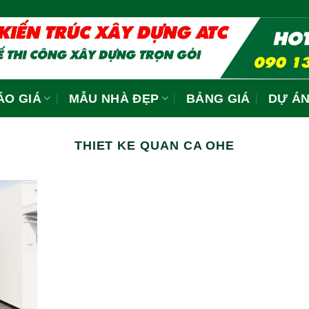
Đơn G
ÁO GIÁ
MẪU NHÀ ĐẸP
BẢNG GIÁ
DỰ Á
THIET KE QUAN CA OHE