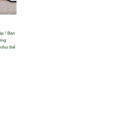
áp ! Bạn
ồng
 như thế