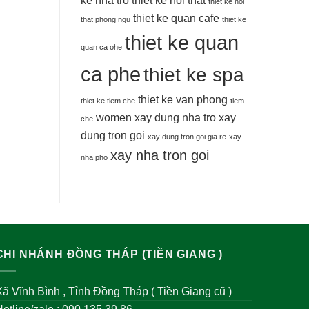
thiet ke noi
thiet ke quan cafe
that phong ngu
thiet ke
thiet ke quan
quan ca ohe
ca phe
thiet ke spa
thiet ke van phong
thiet ke tiem che
tiem
women
xay dung nha tro
xay
che
dung tron goi
xay dung tron goi gia re
xay
xay nha tron goi
nha pho
CHI NHÁNH ĐỒNG THÁP (TIỀN GIANG )
ã Vĩnh Bình , Tỉnh Đồng Tháp ( Tiền Giang cũ )