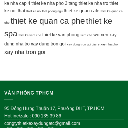
ke nha cap 4
thiet ke nha pho 3 tang
thiet ke nha tro
thiet
ke noi that
thiet ke quan cafe
thiet ke noi that phong ngu
thiet ke quan ca
thiet ke quan ca phe
thiet ke
ohe
spa
thiet ke van phong
women
xay
thiet ke tiem che
tiem che
dung nha tro
xay dung tron goi
xay dung tron goi gia re
xay nha pho
xay nha tron goi
VĂN PHÒNG TPHCM
95 Đông Hưng Thuận 17, Phường ĐHT, TP.HCM
Hotline/zalo : 090 135 39 86
congtythietkexaydungatc@gmail.com