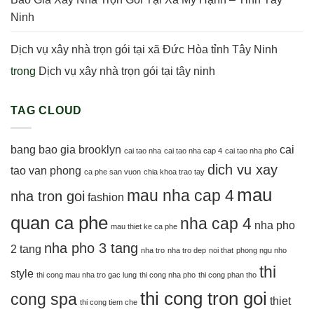
Ninh
Dịch vụ xây nhà trọn gói tại xã Đức Hòa tỉnh Tây Ninh
trong
Dịch vụ xây nhà trọn gói tại tây ninh
TAG CLOUD
bang bao gia
brooklyn
cai
cai tao nha
cai tao nha cap 4
cai tao nha pho
dich vu xay
tao van phong
ca phe san vuon
chia khoa trao tay
mau
mau nha cap 4
nha tron goi
fashion
quan ca phe
nha cap 4
nha pho
mau thiet ke ca phe
nha pho 3 tang
2 tang
nha tro
nha tro dep
noi that
phong ngu nho
thi
style
thi cong mau nha tro gac lung
thi cong nha pho
thi cong phan tho
thi cong tron goi
cong spa
thiet
thi cong tiem che