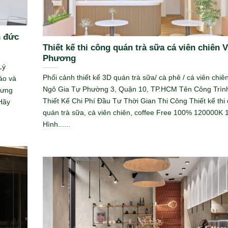
n đức
Thiết kế thi công quán trà sữa cá viên chiên 
Phương
Lý
Phối cảnh thiết kế 3D quán trà sữa/ cà phê / cá viên chiê
áo và
Ngô Gia Tự Phường 3, Quận 10, TP.HCM Tên Công Trình
hưng
Thiết Kế Chi Phí Đầu Tư Thời Gian Thi Công Thiết kế thi
 Hãy
quán trà sữa, cá viên chiên, coffee Free 100% 120000K
Hình......