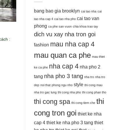
bang bao gia
brooklyn
cai tao nha
cai
cai tao van
tao nha cap 4
cai tao nha pho
phong
ca phe san vuon
chia khoa trao tay
dich vu xay nha tron goi
cách :
mau nha cap 4
fashion
mau quan ca phe
mau thiet
nha cap 4
nha pho 2
ke ca phe
nha pho 3 tang
tang
nha tro
nha tro
style
dep
noi that
phong ngu nho
thi cong mau
nha tro gac lung
thi cong nha pho
thi cong phan tho
thi
thi cong spa
thi cong tiem che
cong tron goi
thiet ke nha
cap 4
thiet ke nha pho 3 tang
thiet
ke nha tro
thiet ke noi that