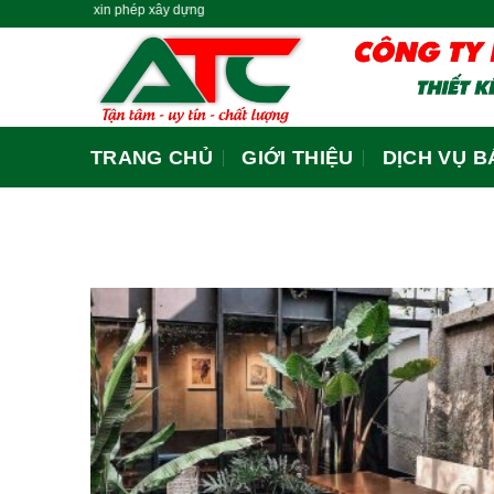
trợ xin phép xây dựng
Skip
to
content
TRANG CHỦ
GIỚI THIỆU
DỊCH VỤ B