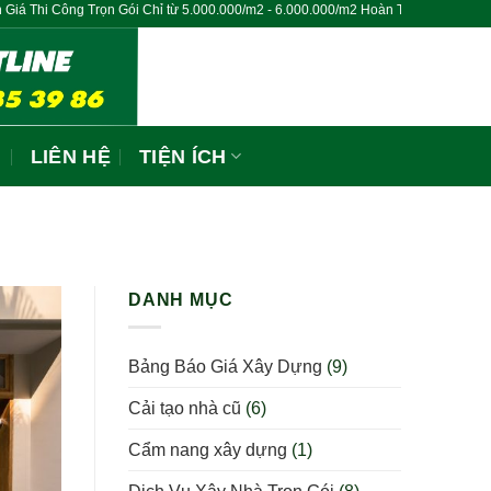
g Trọn Gói Chỉ từ 5.000.000/m2 - 6.000.000/m2 Hoàn Thiện Chìa Khóa Trao Tay
N
LIÊN HỆ
TIỆN ÍCH
DANH MỤC
Bảng Báo Giá Xây Dựng
(9)
Cải tạo nhà cũ
(6)
Cẩm nang xây dựng
(1)