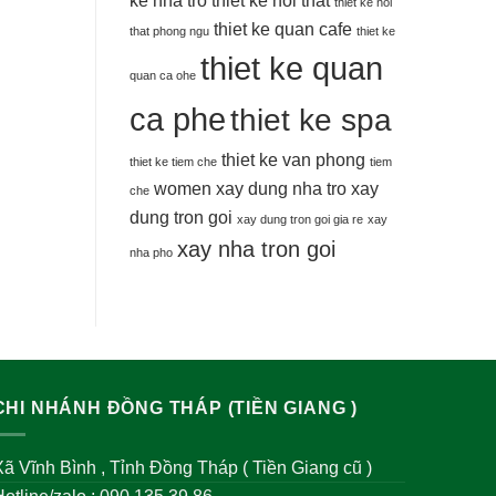
thiet ke noi
thiet ke quan cafe
that phong ngu
thiet ke
thiet ke quan
quan ca ohe
ca phe
thiet ke spa
thiet ke van phong
thiet ke tiem che
tiem
women
xay dung nha tro
xay
che
dung tron goi
xay dung tron goi gia re
xay
xay nha tron goi
nha pho
CHI NHÁNH ĐỒNG THÁP (TIỀN GIANG )
ã Vĩnh Bình , Tỉnh Đồng Tháp ( Tiền Giang cũ )