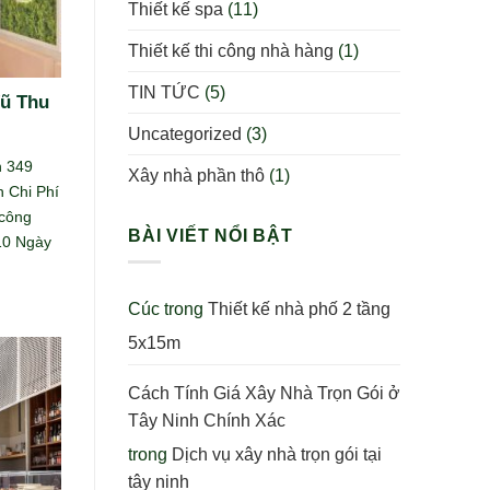
Thiết kế spa
(11)
Thiết kế thi công nhà hàng
(1)
TIN TỨC
(5)
Vũ Thu
Uncategorized
(3)
n 349
Xây nhà phần thô
(1)
 Chi Phí
 công
BÀI VIẾT NỔI BẬT
 10 Ngày
Cúc
trong
Thiết kế nhà phố 2 tầng
5x15m
Cách Tính Giá Xây Nhà Trọn Gói ở
Tây Ninh Chính Xác
trong
Dịch vụ xây nhà trọn gói tại
tây ninh