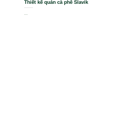
Thiết kế quán cà phê Slavik
...