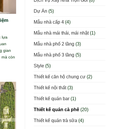
Dịch Vụ Xây Nhà Trọn Gói
(8)
Dự Án
(5)
hiệm
Mẫu nhà cấp 4
(4)
Mẫu nhà mái thái, mái nhật
(1)
 lựa
Mẫu nhà phố 2 tầng
(3)
quan
g gian
Mẫu nhà phố 3 tầng
(5)
, mà còn
Style
(5)
Thiết kế căn hộ chung cư
(2)
Thiết kế nội thất
(3)
Thiết kế quán bar
(1)
Thiết kế quán cà phê
(20)
Thiết kế quán trà sữa
(4)