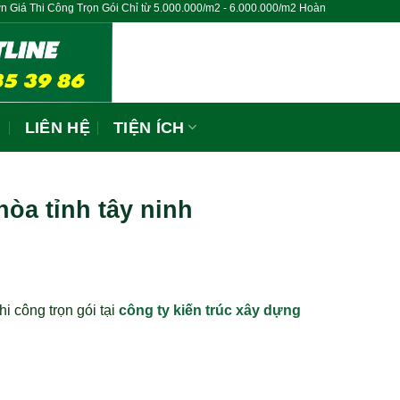
 từ 5.000.000/m2 - 6.000.000/m2 Hoàn Thiện Chìa Khóa Trao Tay
N
LIÊN HỆ
TIỆN ÍCH
hòa tỉnh tây ninh
hi công trọn gói tại
công ty kiến trúc xây dựng