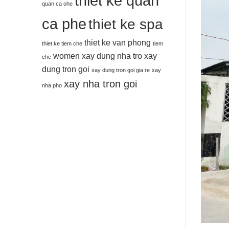
thiet ke quan
quan ca ohe
ca phe
thiet ke spa
thiet ke van phong
thiet ke tiem che
tiem
women
xay dung nha tro
xay
che
dung tron goi
xay dung tron goi gia re
xay
xay nha tron goi
nha pho