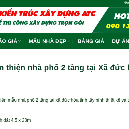
n phép xây dựng
Đơn Giá Thi Công Trọn Gói Chỉ
ÁO GIÁ
MẪU NHÀ ĐẸP
BẢNG GIÁ
DỰ Á
 thiện nhà phố 2 tầng tại Xã đức 
iện mẫu nhà phố 2 tầng tại xã đức hòa tỉnh tây ninh thiết kế và t
ch đất 4.5 x 23m