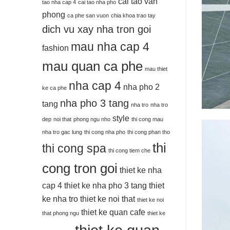
cai tao van
tao nha cap 4
cai tao nha pho
phong
ca phe san vuon
chia khoa trao tay
dich vu xay nha tron goi
mau nha cap 4
fashion
mau quan ca phe
mau thiet
nha cap 4
nha pho 2
ke ca phe
nha pho 3 tang
tang
nha tro
nha tro
style
dep
noi that
phong ngu nho
thi cong mau
nha tro gac lung
thi cong nha pho
thi cong phan tho
thi
thi cong spa
thi cong tiem che
cong tron goi
thiet ke nha
cap 4
thiet ke nha pho 3 tang
thiet
ke nha tro
thiet ke noi that
thiet ke noi
thiet ke quan cafe
that phong ngu
thiet ke