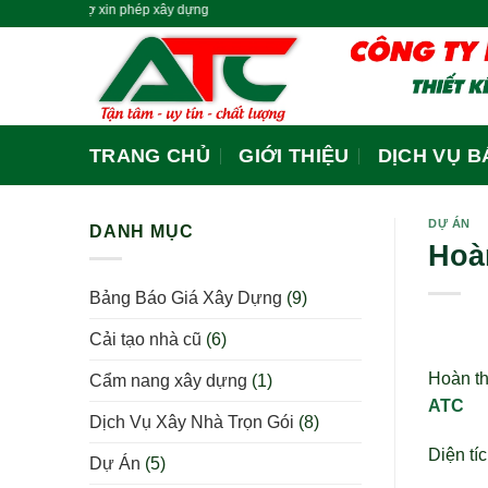
Miễn Phí Thiết kế & Hỗ trợ xi
Skip
to
content
TRANG CHỦ
GIỚI THIỆU
DỊCH VỤ B
DỰ ÁN
DANH MỤC
Hoàn
Bảng Báo Giá Xây Dựng
(9)
Cải tạo nhà cũ
(6)
Hoàn th
Cẩm nang xây dựng
(1)
ATC
Dịch Vụ Xây Nhà Trọn Gói
(8)
Diện tí
Dự Án
(5)